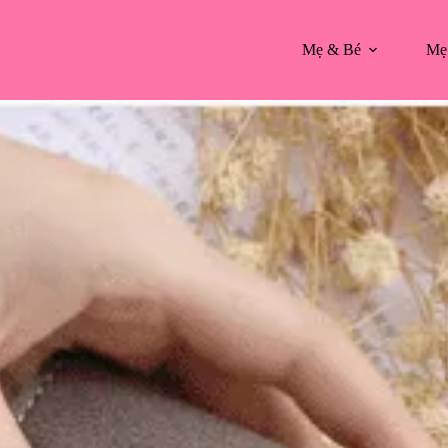
Mẹ & Bé
Mẹ