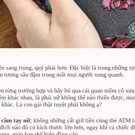
 sang trọng, quý phái hơn. Đặc biệt là trong những sự 
 ấn tượng sâu đậm trong mắt mọi người xung quanh.
eo từng trường hợp và hãy bỏ qua cái quan niệm cổ xưa
iểm khác nhau, là phái nữ không thể nào thiếu được, mọi
 khác. Là con gái thật tuyệt phải không ạ?
í cầm tay nữ
; không những cất giữ tiền cùng thẻ ATM tí
 đích nào đó có kích thước lớn hơn, ngay khi cả chiếc 
rọng, giúp bạn thể hiện đẳng cấp.