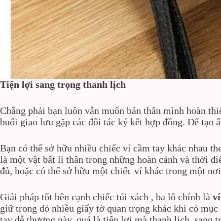
Tiện lợi
sang trọng thanh lịch
Chẳng phải bạn luôn vẫn muốn bản thân mình hoàn thiện
buổi giao lưu gặp các đối tác ký kết hợp đồng. Để tạo
Bạn có thể sở hữu nhiều chiếc ví cầm tay khác nhau th
là một vật bất li thân trong những hoàn cảnh và thời đ
đủ, hoặc có thể sở hữu một chiếc ví khác trong một nơi
Giải pháp tốt bên cạnh chiếc túi xách , ba lô chính là
v
giữ trong đó nhiều giấy tờ quan trọng khác khi có mục
tay dễ thương này, quá là tiện lợi mà thanh lịch, sang t