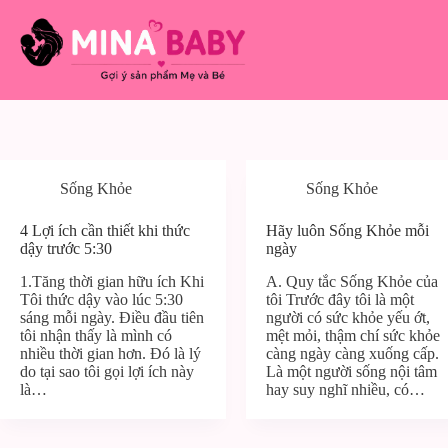
Chuyển
đến
phần
nội
dung
Sống Khỏe
Sống Khỏe
4 Lợi ích cần thiết khi thức
Hãy luôn Sống Khỏe mỗi
dậy trước 5:30
ngày
1.Tăng thời gian hữu ích Khi
A. Quy tắc Sống Khỏe của
Tôi thức dậy vào lúc 5:30
tôi Trước đây tôi là một
sáng mỗi ngày. Điều đầu tiên
người có sức khỏe yếu ớt,
tôi nhận thấy là mình có
mệt mỏi, thậm chí sức khỏe
nhiều thời gian hơn. Đó là lý
càng ngày càng xuống cấp.
do tại sao tôi gọi lợi ích này
Là một người sống nội tâm
là…
hay suy nghĩ nhiều, có…