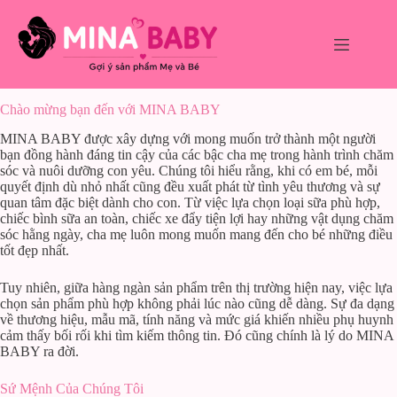
Chuyển
đến
phần
nội
dung
Chào mừng bạn đến với MINA BABY
MINA BABY được xây dựng với mong muốn trở thành một người
bạn đồng hành đáng tin cậy của các bậc cha mẹ trong hành trình chăm
sóc và nuôi dưỡng con yêu. Chúng tôi hiểu rằng, khi có em bé, mỗi
quyết định dù nhỏ nhất cũng đều xuất phát từ tình yêu thương và sự
quan tâm đặc biệt dành cho con. Từ việc lựa chọn loại sữa phù hợp,
chiếc bình sữa an toàn, chiếc xe đẩy tiện lợi hay những vật dụng chăm
sóc hằng ngày, cha mẹ luôn mong muốn mang đến cho bé những điều
tốt đẹp nhất.
Tuy nhiên, giữa hàng ngàn sản phẩm trên thị trường hiện nay, việc lựa
chọn sản phẩm phù hợp không phải lúc nào cũng dễ dàng. Sự đa dạng
về thương hiệu, mẫu mã, tính năng và mức giá khiến nhiều phụ huynh
cảm thấy bối rối khi tìm kiếm thông tin. Đó cũng chính là lý do MINA
BABY ra đời.
Sứ Mệnh Của Chúng Tôi