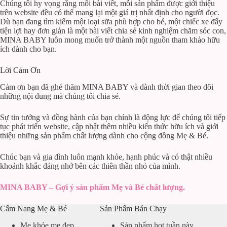
Chúng tôi hy vọng rằng mỗi bài viết, mỗi sản phẩm được giới thiệu
trên website đều có thể mang lại một giá trị nhất định cho người đọc.
Dù bạn đang tìm kiếm một loại sữa phù hợp cho bé, một chiếc xe đẩy
tiện lợi hay đơn giản là một bài viết chia sẻ kinh nghiệm chăm sóc con,
MINA BABY luôn mong muốn trở thành một nguồn tham khảo hữu
ích dành cho bạn.
Lời Cảm Ơn
Cảm ơn bạn đã ghé thăm MINA BABY và dành thời gian theo dõi
những nội dung mà chúng tôi chia sẻ.
Sự tin tưởng và đồng hành của bạn chính là động lực để chúng tôi tiếp
tục phát triển website, cập nhật thêm nhiều kiến thức hữu ích và giới
thiệu những sản phẩm chất lượng dành cho cộng đồng Mẹ & Bé.
Chúc bạn và gia đình luôn mạnh khỏe, hạnh phúc và có thật nhiều
khoảnh khắc đáng nhớ bên các thiên thần nhỏ của mình.
MINA BABY – Gợi ý sản phẩm Mẹ và Bé chất lượng.
Cẩm Nang Mẹ & Bé
Sản Phẩm Bán Chạy
Mẹ khỏe mẹ đẹp
Sản phẩm hot tuần này