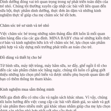
Dinh dưỡng đóng vai trò quan trọng trong sự phát triển toàn diện của
trẻ nhỏ. Chúng tôi thường xuyên cập nhật các bài viết liên quan đến
sữa bột, thực phẩm dinh dưỡng, thực đơn ăn dặm và những kinh
nghiệm thực tế giúp cha mẹ chăm sóc bé tốt hơn.
Chăm sóc trẻ sơ sinh và trẻ nhỏ
Việc chăm sóc bé trong những năm tháng đầu đời luôn là mối quan
tâm hàng đầu của các gia đình. MINA BABY chia sẻ những kiến thức
cơ bản và kinh nghiệm hữu ích về chăm sóc bé, lựa chọn sản phẩm
phù hợp và xây dựng môi trường phát triển an toàn cho trẻ.
Đồ dùng và thiết bị cho bé
Từ bình sữa, máy tiệt trùng, máy hâm sữa, xe đẩy, ghế ngồi ô tô cho
đến các sản phẩm chăm sóc hằng ngày, chúng tôi luôn cố gắng giới
thiệu những lựa chọn phổ biến và được nhiều phụ huynh quan tâm để
bạn có thêm thông tin tham khảo.
Kinh nghiệm mua sắm thông minh
Mỗi gia đình đều có nhu cầu và ngân sách khác nhau. Vì vậy, chúng
tôi luôn hướng đến việc cung cấp các bài viết đánh giá, so sánh và gợi
ý sản phẩm theo nhiều mức giá khác nhau nhằm giúp cha mẹ lựa chọn
được sản phẩm phù hợp nhất với nhu cầu thực tế.