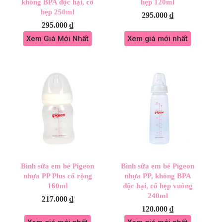
không BPA độc hại, cổ
hẹp 120ml
hẹp 250ml
295.000
₫
295.000
₫
Xem Giá Mới Nhất
Xem giá mới nhất
Bình sữa em bé Pigeon
Bình sữa em bé Pigeon
nhựa PP Plus cổ rộng
nhựa PP, không BPA
160ml
độc hại, cổ hẹp vuông
240ml
217.000
₫
120.000
₫