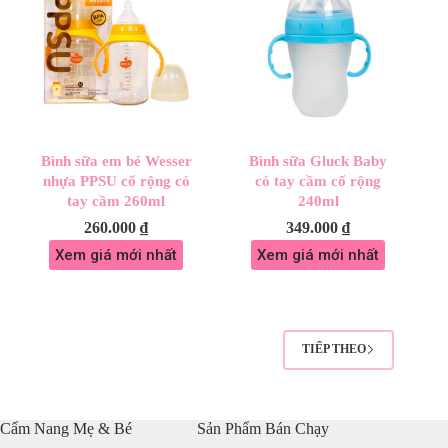
Bình sữa em bé Wesser
Bình sữa Gluck Baby
nhựa PPSU cổ rộng có
có tay cầm cổ rộng
tay cầm 260ml
240ml
260.000
₫
349.000
₫
Xem giá mới nhất
Xem giá mới nhất
TIẾP THEO
Cẩm Nang Mẹ & Bé
Sản Phẩm Bán Chạy