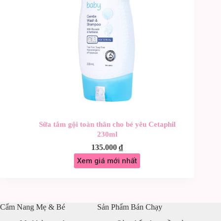
Sữa tắm gội toàn thân cho bé yêu Cetaphil
230ml
135.000
₫
Xem giá mới nhất
Cẩm Nang Mẹ & Bé
Sản Phẩm Bán Chạy