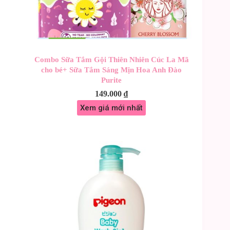
Combo Sữa Tắm Gội Thiên Nhiên Cúc La Mã
cho bé+ Sữa Tắm Sáng Mịn Hoa Anh Đào
Purite
149.000
₫
Xem giá mới nhất