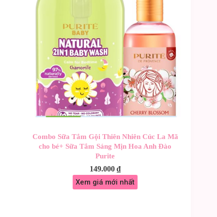
Combo Sữa Tắm Gội Thiên Nhiên Cúc La Mã
cho bé+ Sữa Tắm Sáng Mịn Hoa Anh Đào
Purite
149.000
₫
Xem giá mới nhất