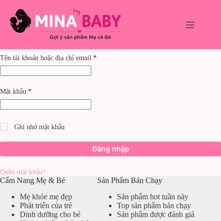
Chuyển
đến
phần
nội
dung
Bắt
Tên tài khoản hoặc địa chỉ email
*
buộc
Bắt
Mật khẩu
*
buộc
Ghi nhớ mật khẩu
Đăng nhập
Quên mật khẩu?
Cẩm Nang Mẹ & Bé
Sản Phẩm Bán Chạy
Mẹ khỏe mẹ đẹp
Sản phẩm hot tuần này
Phát triển của trẻ
Top sản phẩm bán chạy
Dinh dưỡng cho bé
Sản phẩm được đánh giá